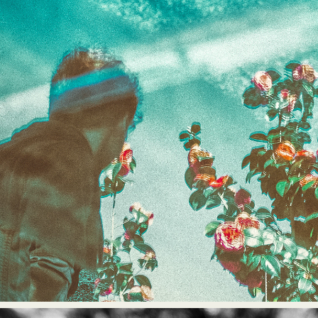
2025
L'insondable entièreté